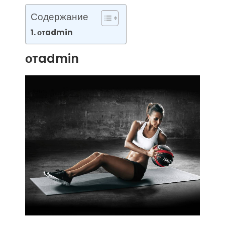
Содержание
отadmin
отadmin