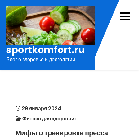
Перейти
к
содержимому
sportkomfort.ru
Блог о здоровье и долголетии
29 января 2024
Фитнес для здоровья
Мифы о тренировке пресса