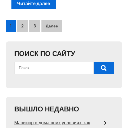
Читайте далее
Пагинация
1
2
3
Далее
записей
ПОИСК ПО САЙТУ
ВЫШЛО НЕДАВНО
Маникюр в домашних условиях: как