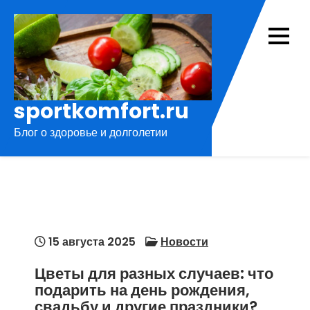
Перейти
к
содержимому
sportkomfort.ru
Блог о здоровье и долголетии
15 августа 2025
Новости
Цветы для разных случаев: что
подарить на день рождения,
свадьбу и другие праздники?