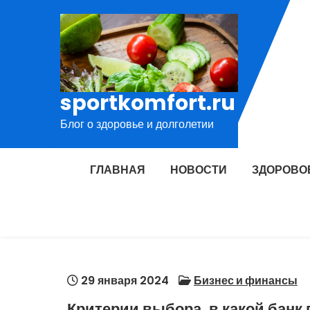
Перейти
к
содержимому
sportkomfort.ru
Блог о здоровье и долголетии
ГЛАВНАЯ
НОВОСТИ
ЗДОРОВО
29 января 2024
Бизнес и финансы
Критерии выбора, в какой банк