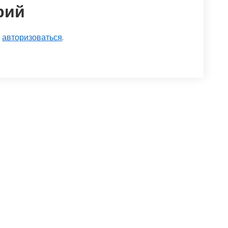
рий
о
авторизоваться
.