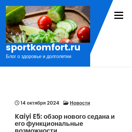
Перейти
к
содержимому
sportkomfort.ru
Блог о здоровье и долголетии
14 октября 2024
Новости
Kaiyi E5: обзор нового седана и
его функциональные
возможности