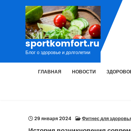
Перейти
к
содержимому
sportkomfort.ru
Блог о здоровье и долголетии
ГЛАВНАЯ
НОВОСТИ
ЗДОРОВО
29 января 2024
Фитнес для здоровь
История возникновения соврем