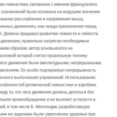
е гимнастики, связанное с именем французского
х упражнений была основана на ведущем значении
довании расслабления и напряжения мышц.
твенных движениях, она чужда преклонения перед
. Демени придавал развитию ловкости и гибкости.
 движения, правильно напрягая необходимые
аким образом, автор основывался на
основой которой считал правильную технику
ы все движения были амплитудными, непрерывными,
авлениям. Он особо подчеркивал непрерывность
точного выполнения упражнений. Использование
особенностей ритмической гимнастики и аэробики.
виду то, что «все движения должны делаться без
льное кровообращение и не вызовет усталости в
ей, в том числе Б. Менсендик, разработавшую
ми ее задачами были: укрепление здоровья при