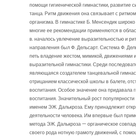
помощи гигиенической гимнастики, развитие с
танца. Ритм движения она связывает с ритмо
организма. В гимнастике Б. Менсендик широк
многие ее рекомендации применяются в облас
в. началось увлечение выразительностью и р
направления был Ф. Дельсарт. Система Ф. Де
петь владение жестом, мимикой, движениями и
выразительной гимнастики. Среди последовате
являющаяся создателем танцевальной гимнаст
отрицанием классической школы в балете, от
воспитания. Особое значение она придавала г
воспитания. Значительный рост популярности 
именем ЭЖ. Далькроза. Ему принадлежит откр
деятельности человека. Им впервые был прим
метода ЭЖ. Далькроза — органическое совпад
своего рода нотную грамоту движений, с помо