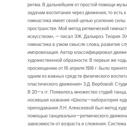
ритма. В дальнейшем от простой помощи музы
задачам воспитания через движения, то есть 
гимнастика имеет своей целью усиление силы 
пространстве. Мой метод ритмической гимнаст
искусством», — писал ЭЖ. Далькроз. Теория ЭЖ
гимнастика в узком смысле слова, развитие с
импровизация. Автор классифицировал движен
художественной образности. В первые же год
просвещению от 16 апреля 1918 г. было принят
одним из важных средств физического воспитан
пластического движения» З.Д. Вербовой. Студ
В 20—х гг. Появилось множество студий танца,
носившая название «Школа—лаборатория худо
преподавания Л.Н. Алексеевой был метод ху
помощью танцевально—ритмического движени
зависимости от возраста и сложения. Система