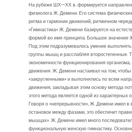
На рубеже ШХ—ХХ в. формируется направлени
физиолога Ж. Демени. Его система физически
ритма и гармонии движений, ритмичном чере
«Гимнастика» Ж. Демени базируется на естес
формой во имя принципа. Большое значение Ж
Под этим подразумевалось умение выполнять
группы мышц и расслабляя второстепенные. Т
экономичности функционирования организма, 
движения. Ж. Демени настаивал на том, чтоб
«закругленными» и выполнялись по всем напр
движения, закладывая этим основу метода по
этого метода является одной из характерных 
Говоря о «непрерывности», Ж. Демени имел в 
остановок между фазами, это обеспечит прави
мышцах». Ж. Демени имел много последовател
функциональную женскую гимнастику. Основны