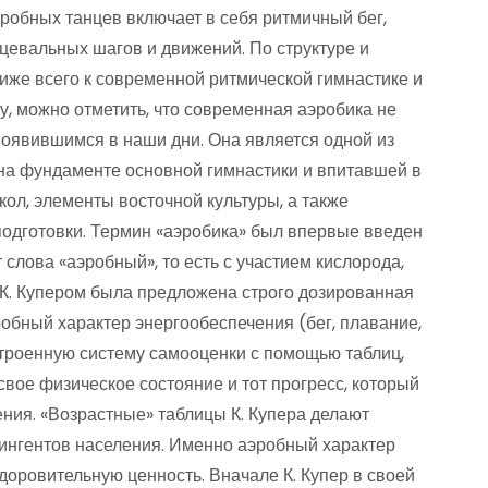
робных танцев включает в себя ритмичный бег,
нцевальных шагов и движений. По структуре и
иже всего к современной ритмической гимнастике и
, можно отметить, что современная аэробика не
появившимся в наши дни. Она является одной из
на фундаменте основной гимнастики и впитавшей в
ол, элементы восточной культуры, а также
одготовки. Термин «аэробика» был впервые введен
т слова «аэробный», то есть с участием кислорода,
 К. Купером была предложена строго дозированная
бный характер энергообеспечения (бег, плавание,
строенную систему самооценки с помощью таблиц,
свое физическое состояние и тот прогресс, который
ния. «Возрастные» таблицы К. Купера делают
тингентов населения. Именно аэробный характер
оровительную ценность. Вначале К. Купер в своей