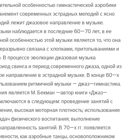
ительной особенностью гимнастической аэробики
анемент современных эстрадных мелодий с ясно
дий лежит джазовое направление в музыке.
зыки наблюдается в последние 60—70 лет, в ее
ной особенностью этой музыки является то, что она
неразрывно связана с хлопками, притопываниями и
. В процессе эволюции джазовая музыка
ериод свинга и период современного джаза, одной из
ое направление в эстрадной музыке. В конце 60—х
пользованием ритмичной музыки — джаз—гимнастика.
ния является М. Бекман —автор книги «Джаз—
аключаются в следующем: проведение занятий с
ние, высокая моторная плотность; использование
задач физического воспитания; выполнение
аправленность занятий. В 70—х гг. появляется
ивности, как аэробные танцы, основоположником