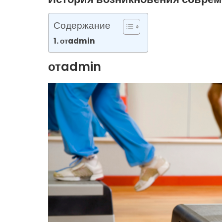
Содержание
отadmin
отadmin