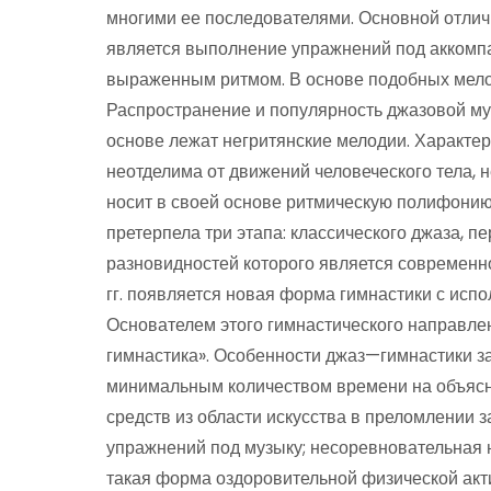
многими ее последователями. Основной отлич
является выполнение упражнений под аккомп
выраженным ритмом. В основе подобных мело
Распространение и популярность джазовой му
основе лежат негритянские мелодии. Характер
неотделима от движений человеческого тела, 
носит в своей основе ритмическую полифонию
претерпела три этапа: классического джаза, п
разновидностей которого является современн
гг. появляется новая форма гимнастики с ис
Основателем этого гимнастического направле
гимнастика». Особенности джаз—гимнастики з
минимальным количеством времени на объясне
средств из области искусства в преломлении 
упражнений под музыку; несоревновательная н
такая форма оздоровительной физической акт