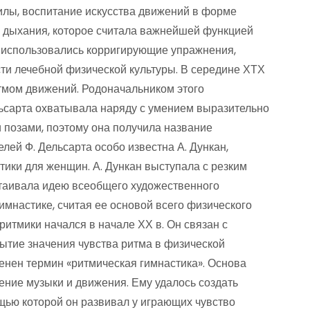
илы, воспитание искусства движений в форме
м дыхания, которое считала важнейшей функцией
о использовались корригирующие упражнения,
ти лечебной физической культуры. В середине ХТХ
итмом движений. Родоначальником этого
льсарта охватывала наряду с умением выразительно
 позами, поэтому она получила название
лей Ф. Дельсарта особо известна А. Дункан,
ики для женщин. А. Дункан выступала с резким
стаивала идею всеобщего художественного
имнастике, считая ее основой всего физического
ритмики начался в начале ХХ в. Он связан с
ытие значения чувства ритма в физической
енен термин «ритмическая гимнастика». Основа
ение музыки и движения. Ему удалось создать
щью которой он развивал у играющих чувство